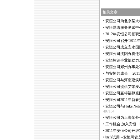
相关文章
•
安恒公司为北京某大
•
安恒网络服务测试中
•
2012年安恒公司招
•
安恒公司召开“2011
•
安恒公司成立安永国
•
安恒公司沈阳办喜迁
•
安恒标识事业部助力
•
安恒公司郑州办事处
•
与安恒共成长--- 2
•
安恒公司与河南建筑
•
安恒公司提供艾尔麦Ai
•
安恒公司赢得福禄克网
•
安恒公司2011年新
•
安恒公司与Fluke N
497164
•
安恒公司为上海某外
•
工作机会 加入安恒
1
•
2011年安恒公司开
•
btrfs试用 --安恒网