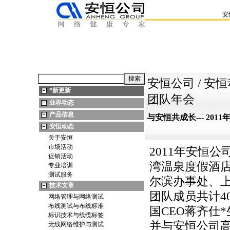
安
安恒公司
/
安恒
*
新更新
团队年会
业界动态
产品信息
与安恒共成长--- 20
安恒动态
关于安恒
市场活动
2011年安恒公
促销活动
湾温泉度假酒
专业培训
测试服务
尔滨办事处、
技术文章
团队成员共计4
网络管理与网络测试
布线测试与布线标准
国CEO蒋齐仕
*
标识技术与线缆标签
并与安恒公司
无线网络维护与测试