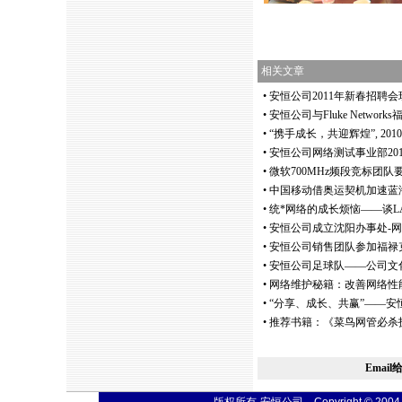
相关文章
•
安恒公司2011年新春招聘
•
安恒公司与Fluke Netwo
•
“携手成长，共迎辉煌”, 2
•
安恒公司网络测试事业部20
•
微软700MHz频段竞标团队要
•
中国移动借奥运契机加速蓝海
•
统
*
网络的成长烦恼——谈LA
•
安恒公司成立沈阳办事处-
•
安恒公司销售团队参加福禄
•
安恒公司足球队——公司文
•
网络维护秘籍：改善网络性
•
“分享、成长、共赢”——安
•
推荐书籍：《菜鸟网管必杀
Emai