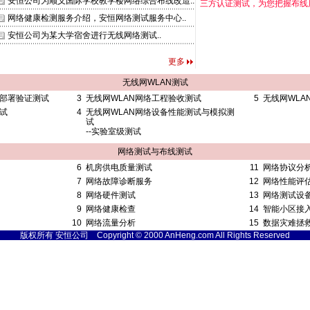
安恒公司为顺义国际学校教学楼网络综合布线改造..
三方认证测试，为您把握布线
网络健康检测服务介绍，安恒网络测试服务中心..
安恒公司为某大学宿舍进行无线网络测试..
更多
无线网WLAN测试
与部署验证测试
3
无线网WLAN网络工程验收测试
5
无线网WLA
试
4
无线网WLAN网络设备性能测试与模拟测
试
--实验室级测试
网络测试与布线测试
6
机房供电质量测试
11
网络协议分
7
网络故障诊断服务
12
网络性能评
8
网络硬件测试
13
网络测试设
9
网络健康检查
14
智能小区接
10
网络流量分析
15
数据灾难拯
版权所有 安恒公司 Copyright © 2000 AnHeng.com All Rights Reserved