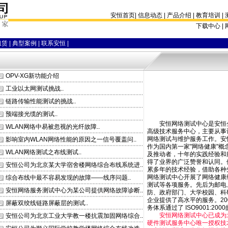
安恒首页
|
信息动态
|
产品介绍
|
教育培训
|
下载中心 |
租赁
|
典型案例
|
联系安恒
|
OPV-XG新功能介绍
工业以太网测试挑战..
链路传输性能测试的挑战..
预端接光缆的测试..
安恒网络测试中心是安恒
WLAN网络中易被忽视的光纤故障..
高级技术服务中心，主要从事
网络测试与维护服务工作。安
影响室内WLAN网络性能的原因之一信号覆盖问..
作为国内第一家"网络健康"概
WLAN网络测试之布线测试..
及推动者，十年的实践经验和
得了业界的广泛赞誉和认同。
安恒公司为北京某大学宿舍楼网络综合布线系统进..
累多年的技术经验，借助各种
网络测试中心开展了网络健康
综合布线中最不容易发现的故障——线序问题..
测试等各项服务。先后为邮电
安恒网络服务测试中心为某公司提供网络故障诊断..
防、政府部门、大学校园、科
企业提供了高水平的服务。20
屏蔽双绞线链路屏蔽层的测试..
务体系通过了 ISO9001:200
安恒网络测试中心已成为北
安恒公司为北京工业大学教一楼抗震加固网络综合..
硬件测试服务中心唯一授权技