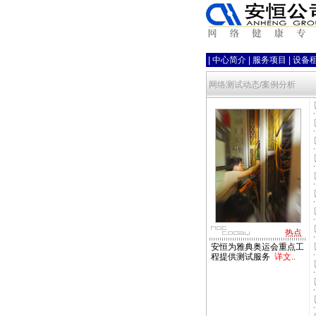
|
中心简介
|
服务项目
|
设备
网络测试动态/案例分析
热点
安恒为雅典奥运会重点工
程提供测试服务
详文..