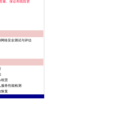
质量、保证布线投资
N网络安全测试与评估
析
估
备租赁
入服务性能检测
救恢复