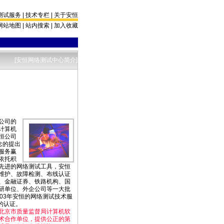
测试服务
|
技术专栏
|
关于安恒
网站地图
|
站内搜索
|
加入收藏
[安恒网络测试中心简介]
公司的
计算机
恒公司
念的提出
服务赢
依托积
先进的网络测试工具，安恒
维护、故障检测、布线认证
、金融证券、铁路机构、国
研单位、外企公司等一大批
03年安恒的网络测试技术服
0的认证。
京市质量监督局计算机软
术合作单位，提供公正的第