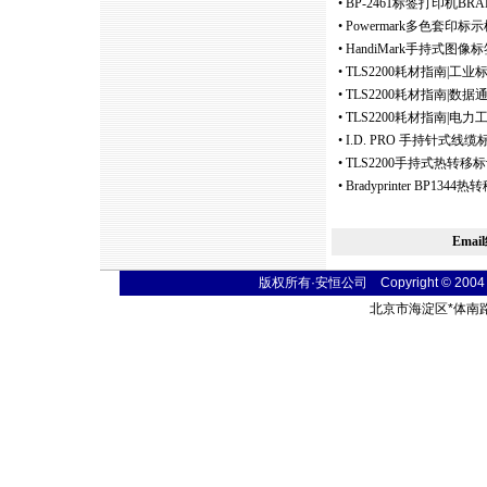
•
BP-2461标签打印机B
•
Powermark多色套印
•
HandiMark手持式图
•
TLS2200耗材指南|工
•
TLS2200耗材指南|
•
TLS2200耗材指南|电
•
I.D. PRO 手持针式
•
TLS2200手持式热转移
•
Bradyprinter BP1
Ema
版权所有·安恒公司 Copyright © 2004 fibe
北京市海淀区
*
体南路