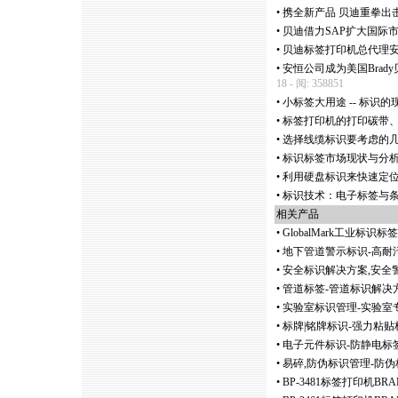
•
携全新产品 贝迪重拳出击慕
•
贝迪借力SAP扩大国际市
•
贝迪标签打印机总代理
•
安恒公司成为美国Bra
18 - 阅: 358851
•
小标签大用途 -- 标识
•
标签打印机的打印碳带、
•
选择线缆标识要考虑的几
•
标识标签市场现状与分
•
利用硬盘标识来快速定
•
标识技术：电子标签与
相关产品
•
GlobalMark工业标识
•
地下管道警示标识-高耐
•
安全标识解决方案,安全
•
管道标签-管道标识解决方
•
实验室标识管理-实验室
•
标牌|铭牌标识-强力粘贴
•
电子元件标识-防静电标
•
易碎,防伪标识管理-防伪
•
BP-3481标签打印机B