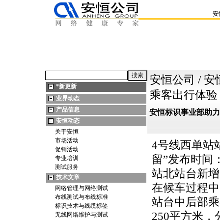
安
安恒公司
/
安
*
新更新
乘客出行体验
业界动态
产品信息
安恒标识事业部助力
安恒动态
关于安恒
市场活动
4号线西单站
促销活动
留”发布时间：
专业培训
测试服务
站北站台新增
技术文章
在候车过程中
网络管理与网络测试
布线测试与布线标准
站台中后部乘
标识技术与线缆标签
250平方米
无线网络维护与测试