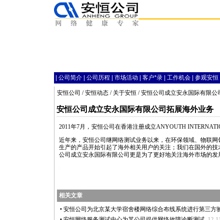
|
公司简介
|
公司历程
|
市场活动
|
客户
*
录
|
工作机会
|
参观安恒
安恒公司
/
安恒动态
/
关于安恒
/ 安恒公司成立安永国际有限公
安恒公司成立安永国际有限公司拓展海外业务
2011年7月，安恒公司在香港注册成立ANYOUTH INTERNA
近年来，安恒公司继网络测试业务以来，在环保领域、物联网
生产的产品开始引起了海外相关用户的关注；我们在国外的技
公司成立安永国际有限公司更是为了更好地关注海外市场的发
s/html/about_anheng/2359.html
相关文章
•
安恒公司为北京某大学宿舍楼网络综合布线系统进行第三方
•
安恒网络服务测试中心为某公司提供网络故障诊断测试
12-1