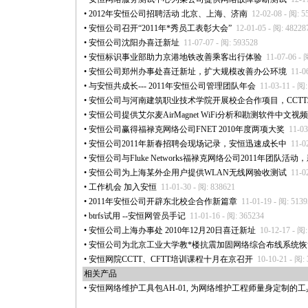
•
2012年安恒公司招聘活动 北京、上海、济南
12-02-08 - 阅: 5
•
安恒公司召开“2011年
*
秀员工表彰大会”
12-01-05 - 阅: 48228
•
安恒公司沈阳办喜迁新址
11-07-07 - 阅: 593528
•
安恒标识事业部助力京港地铁改善乘客出行体验
11-07-06 - 
•
安恒公司郑州办事处喜迁新址，扩大规模改善办公环境
11-0
•
与安恒共成长--- 2011年安恒公司管理团队年会
11-03-11 - 阅
•
安恒公司与河南建筑职业技术学院开展校企合作项目，CCT
•
安恒公司提供艾尔麦AirMagnet WiFi分析和勘测软件中文视
•
安恒公司赢得福禄克网络公司FNET 2010年度两项大奖
11-03
•
安恒公司2011年新春招聘会现场记录，安恒迅速成长中
11-0
•
安恒公司与Fluke Networks福禄克网络公司2011年团队活动
•
安恒公司为上海某外企用户提供WLAN无线网验收测试
11-0
•
工作机会 加入安恒
11-01-30 - 阅: 838621
•
2011年安恒公司开辟东北校企合作新篇章
11-01-19 - 阅: 513
•
btrfs试用 --安恒网管员手记
11-01-16 - 阅: 365234
•
安恒公司上海办事处 2010年12月20日喜迁新址
10-12-17 - 阅
•
安恒公司为北京工业大学教
*
楼抗震加固网络综合布线系统恢
•
安恒网院CCTT、CFTT培训课程十月在京召开
10-10-21 - 阅:
相关产品
•
安恒网络维护工具包AH-01, 为网络维护工程师量身定制的工