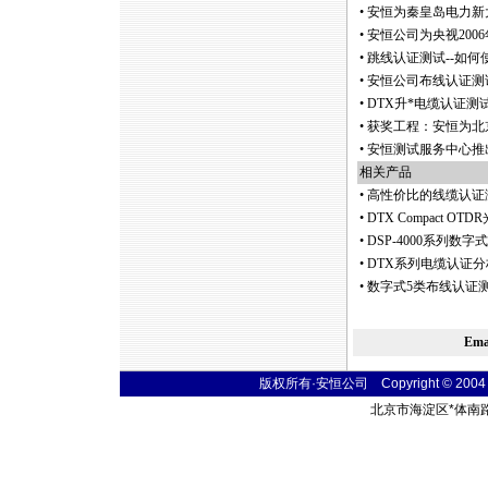
•
安恒为秦皇岛电力新
•
安恒公司为央视20
•
跳线认证测试--如
•
安恒公司布线认证测
•
DTX升
*
电缆认证测试
•
获奖工程：安恒为北
•
安恒测试服务中心推
相关产品
•
高性价比的线缆认证
•
DTX Compact
•
DSP-4000系列
•
DTX系列电缆认证分
•
数字式5类布线认证测试仪 
Em
版权所有·安恒公司 Copyright © 2004 fibe
北京市海淀区
*
体南路