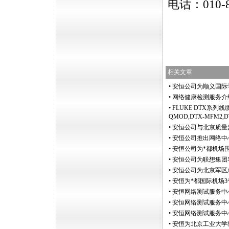
电话：010-
https://anheng.com.cn/news/html/troubleshooting_se
相关文章
•
安恒公司为顺义国际
•
网络健康检测服务介
•
FLUKE DTX系列线缆
QMOD,DTX-MFM2,D
•
安恒公司与北京质量
•
安恒公司推出网络中
•
安恒公司为
*
都机场
•
安恒公司为联想集团
•
安恒公司为北京军区
•
安恒为
*
都国际机场3
•
安恒网络测试服务中
•
安恒网络测试服务中
•
安恒网络测试服务中
•
安恒为北京工业大学