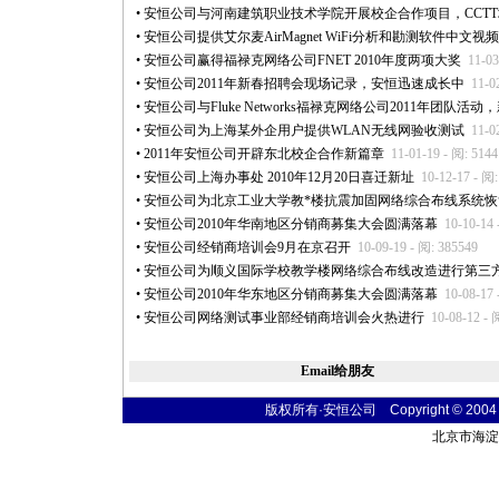
•
安恒公司与河南建筑职业技术学院开展校企合作项目，CCT
•
安恒公司提供艾尔麦AirMagnet WiFi分析和勘测软件中文视
•
安恒公司赢得福禄克网络公司FNET 2010年度两项大奖
11-03
•
安恒公司2011年新春招聘会现场记录，安恒迅速成长中
11-0
•
安恒公司与Fluke Networks福禄克网络公司2011年团队活动
•
安恒公司为上海某外企用户提供WLAN无线网验收测试
11-0
•
2011年安恒公司开辟东北校企合作新篇章
11-01-19 - 阅: 514
•
安恒公司上海办事处 2010年12月20日喜迁新址
10-12-17 - 阅
•
安恒公司为北京工业大学教
*
楼抗震加固网络综合布线系统恢
•
安恒公司2010年华南地区分销商募集大会圆满落幕
10-10-14 
•
安恒公司经销商培训会9月在京召开
10-09-19 - 阅: 385549
•
安恒公司为顺义国际学校教学楼网络综合布线改造进行第三
•
安恒公司2010年华东地区分销商募集大会圆满落幕
10-08-17 
•
安恒公司网络测试事业部经销商培训会火热进行
10-08-12 - 
Email给朋友
版权所有·安恒公司 Copyright © 2004 fibe
北京市海淀