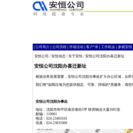
|
公司简介
|
公司历程
|
市场活动
|
客户
*
录
|
工作机会
|
参观安恒
安恒公司
/
安恒动态
/
关于安恒
/ 安恒公司沈阳办喜迁新址
安恒公司沈阳办喜迁新址
根据业务发展需要，安恒公司沈阳办事处扩大办公区域，从即
我们将
*
如既往地为您提供稳定、可靠、持续的
*
质服务，请您
安恒公司沈阳办事处
地址：沈阳市和平区南京南街1甲 联营物业大厦2001室
邮编：110001
电话：024-23401616
传真：024-23831069