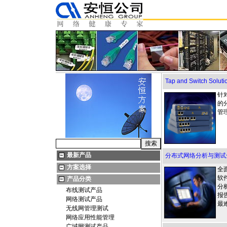
Tap and Switch S
针
的
管
最新产品
分布式网络分析与测试
方案选择
全
软
产品分类
分
布线测试产品
报
网络测试产品
最
无线网管理测试
网络应用性能管理
广域网测试产品