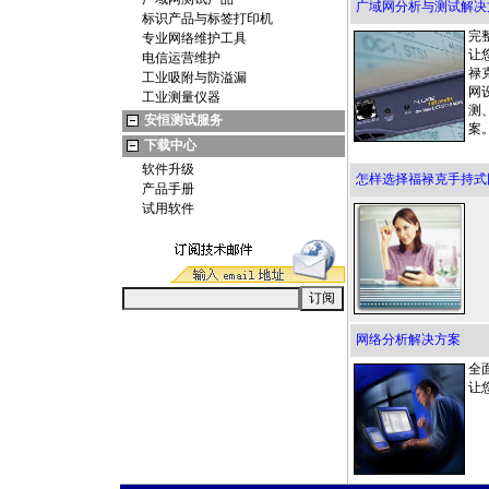
广域网分析与测试解决
标识产品与标签打印机
完
专业网络维护工具
让
电信运营维护
禄
工业吸附与防溢漏
网
工业测量仪器
测
安恒测试服务
案
下载中心
软件升级
怎样选择福禄克手持式网
产品手册
试用软件
网络分析解决方案
全
让