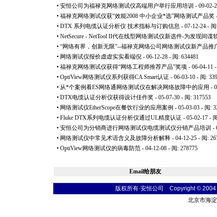
•
安恒公司为福禄克网络测试仪高端用户举行应用培训
- 09-02-
•
福禄克网络测试仪获“效能2008 中小企业
*
选”网络测试产品奖
•
DTX 系列电缆认证分析仪 技术指标与订购信息
- 07-12-24 - 阅
•
NetSecure - NetTool II代在线型网络测试仪新选件-
•
“网络有界，创新无限”--福禄克网络公司网络测试仪新产品推
•
网络测试仪报价虚虚实实看端倪
- 06-12-28 - 阅: 634481
•
福禄克网络测试仪获得“网络工程师推荐产品”奖项
- 06-04-11 
•
OptiView网络测试仪系列获得CA Smart认证
- 06-03-10 - 阅: 33
•
从
*
个案例看ES网络通网络测试仪在解决网络故障中的应用
- 
•
DTX电缆认证分析仪获得设计佳作奖
- 05-07-30 - 阅: 317553
•
网络测试仪EtherScope在餐饮行业的应用案例
- 05-03-03 - 阅: 
•
Fluke DTX系列电缆认证分析仪通过UL精度认证
- 05-02-17 - 
•
安恒公司为分销商进行网络测试仪电缆测试仪分销产品培训
- 
•
网络测试仪中常见术语含义及故障分析解释
- 04-12-25 - 阅: 2
•
OptiView网络测试仪的病毒防范
- 04-12-08 - 阅: 278775
Email给朋友
版权所有·安恒公司 Copyright © 2004 fibe
北京市海淀