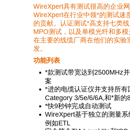
WireXpert具有测试很高的
WireXpert在行业中领
*
的测试速
的贡献。认证测试
*
高支持七类线
MPO测试，以及单模光纤和多模
在主要的线缆厂商在他们的实验室中
发。
功能列表
*
款测试带
宽达到2500MHz并
案
*
进的电缆认证仪并支持所有国际标准
*
Category 3/5e/6/6A,和
新的
*
快9秒钟完成自动测试
WireXpert基于独立的
例如ETL