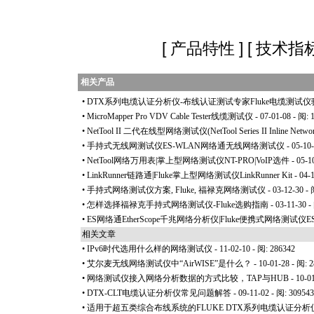
[
产品特性
] [
技术指
相关产品
•
DTX系列电缆认证分析仪-布线认证测试专家Fluke电缆测试
•
MicroMapper Pro VDV Cable Tester线缆测试仪
- 07-01-08 - 阅: 
•
NetTool II 二代在线型网络测试仪(NetTool Series II Inline Network
•
手持式无线网测试仪ES-WLAN网络通无线网络测试仪
- 05-10
•
NetTool网络万用表|掌上型网络测试仪NT-PRO|VoIP选件
- 05-1
•
LinkRunner链路通|Fluke掌上型网络测试仪LinkRunner Kit
- 04-
•
手持式网络测试仪方案, Fluke, 福禄克网络测试仪
- 03-12-30 -
•
怎样选择福禄克手持式网络测试仪-Fluke选购指南
- 03-11-30 -
•
ES网络通EtherScope千兆网络分析仪|Fluke便携式网络测试仪ES
相关文章
•
IPv6时代选用什么样的网络测试仪
- 11-02-10 - 阅: 286342
•
艾尔麦无线网络测试仪中“AirWISE”是什么？
- 10-01-28 - 阅: 
•
网络测试仪接入网络分析数据的方式比较，TAP与HUB
- 10-0
•
DTX-CLT电缆认证分析仪常见问题解答
- 09-11-02 - 阅: 309543
•
适用于超五类综合布线系统的FLUKE DTX系列电缆认证分析仪D