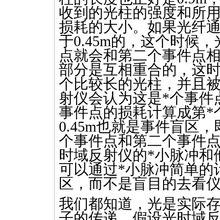
收到的光柱的强度和所
损耗的大小。如果光纤
于0.45m的，这个时候
点就会和第二个事件点
部分是互相重合的，这
个比较长的光柱，并且
射仪会认为这是
*
个事件
事件点的损耗计算成第
*
0.45m也就是事件盲区
个事件点和第二个事件
时域反射仪的
*
小脉冲和
可以通过
*
小脉冲简单的
区，而不是盲目的去看
我们都知道，光是实际
子的传递。假设光时域