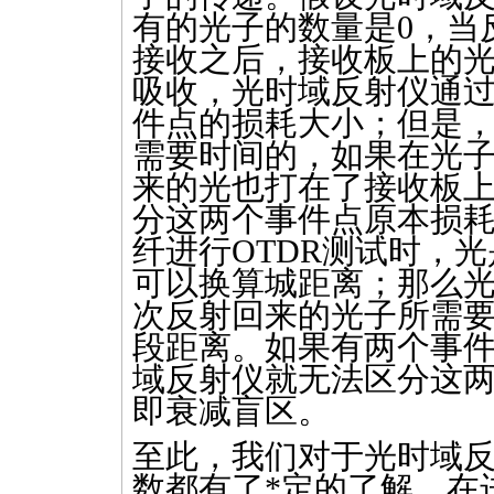
有的光子的数量是0，当
接收之后，接收板上的
吸收，光时域反射仪通
件点的损耗大小；但是
需要时间的，如果在光
来的光也打在了接收板
分这两个事件点原本损
纤进行
OTDR
测试时，光
可以换算城距离；那么
次反射回来的光子所需
段距离。如果有两个事
域反射仪就无法区分这
即衰减盲区。
至此，我们对于光时域
数都有了
*
定的了解，在