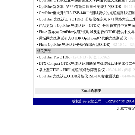
•
OptiFiber OTDR助亚利桑那州立大学网络实现大规模主干光
•
OptiFiber新版本--第
*
台有端口质量检测能力的OTDR
- 04-11-
•
OptiFiber重大升
*
|TIA TSB-140二
*
测试要求的光缆链路认证测
•
OptiFiber 光缆认证（OTDR）分析仪在东京 N+I 网络大
•
产品更新：OptiFiber光缆认证（OTDR）分析仪支持中文界面
•
Fluke 宣布为 OptiFiber认证
*
光时域反射仪(OTDR)提供中文
•
局域网光缆测试引入OTDR OptiFiber新
*
代的光缆测试仪
- 02
•
Fluke OptiFiber光纤认证分析仪(综合型OTDR)
- 02-10-12 - 阅
相关产品
•
OptiFiber Pro OTDR
- 12-03-13 - 阅读: 1689627
•
DTX Compact OTDR光缆认证测试仪与双绞线认证测试仪二
•
掌上型OTDR - FRFL光缆/光纤故障定位仪
- 08-01-10 - 阅读: 
•
OptiFiber光缆认证OTDR分析仪TSB-140标准测试仪
- 04-06-0
Email给朋友
版权所有·安恒公司 Copyright © 2004 fibe
北京市海淀