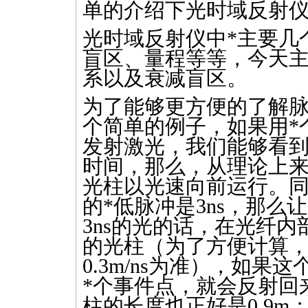
单的介绍下光时域反射
光时域反射仪中
*
主要几
盲区、量程等等，今天
系以及衰减盲区。
为了能够更方便的了解
个简单的例子，如果用
*
发射激光，我们能够看
时间，那么，从理论上
光柱以光速向前运行。
的
*
低脉冲是3ns，那么
3ns的光的话，在光纤
的光柱（为了方便计算
0.3m/ns为准），如
*
个事件点，就会反射回
柱的长度也正好是0.9