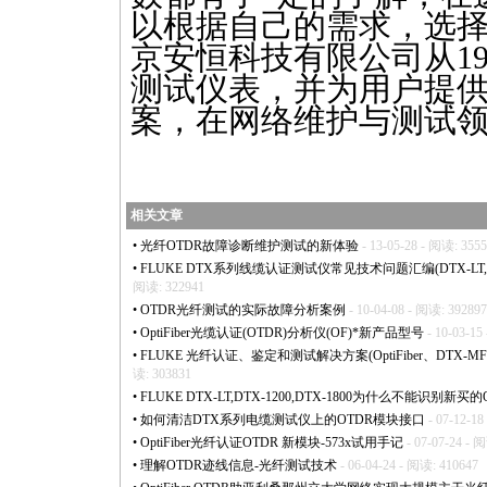
以根据自己的需求，选
京安恒科技有限公司从1
测试仪表，并为用户提
案，在网络维护与测试
相关文章
•
光纤OTDR故障诊断维护测试的新体验
- 13-05-28 - 阅读: 355
•
FLUKE DTX系列线缆认证测试仪常见技术问题汇编(DTX-LT,DTX-1
阅读: 322941
•
OTDR光纤测试的实际故障分析案例
- 10-04-08 - 阅读: 392897
•
OptiFiber光缆认证(OTDR)分析仪(OF)
*
新产品型号
- 10-03-15
•
FLUKE 光纤认证、鉴定和测试解决方案(OptiFiber、DTX-MFM2/
读: 303831
•
FLUKE DTX-LT,DTX-1200,DTX-1800为什么不能识别新买
•
如何清洁DTX系列电缆测试仪上的OTDR模块接口
- 07-12-18
•
OptiFiber光纤认证OTDR 新模块-573x试用手记
- 07-07-24 - 
•
理解OTDR迹线信息-光纤测试技术
- 06-04-24 - 阅读: 410647