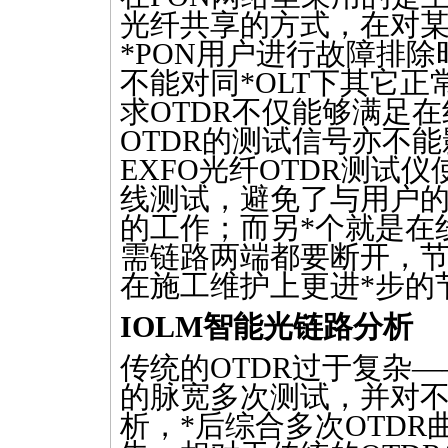
光纤共享的方式，在对
*
PON用户进行故障排除
不能对同
*
OLT下其它
求
OTDR
不仅能够满足在
OTDR
的测试信号亦不能
EXFO光纤
OTDR
测试仪使
线测试，避免了与用户的
的工作；而另
*
个就是在
需链路两端都要断开，
在施工维护上更进
*
步的
IOLM
智能光链路分析
传统的
OTDR
过于复杂—
的脉宽多次测试，并对
析，
*
后综合多次
OTDR