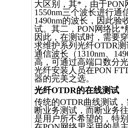
大区别，其
*
，由于PON网
1550nm三个波长进行通
1490nm的波长，因此验
试。其二，PON网络比
*
因此，在测试时，需要
求维护系列光纤
OTDR
测
通信波长（1310nm、14
高，可通过高端口数分
光纤安装人员在PON F
器的完美之选。
光纤
OTDR
的在线测试
传统的
OTDR
曲线测试，
断业务测试，而断业务
是用户所不希望的，特
在PON网络里采用的是