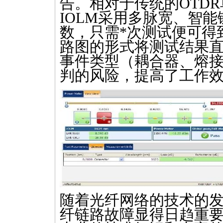
告。相对于传统的
OTDR
IOLM
采用多脉宽、智能
数，只需
*
次测试便可得
路图的形式将测试结果
事件类型（耦合器、熔
判的风险，提高了工作效
随着光纤网络的技术的
纤链路故障显得日趋重