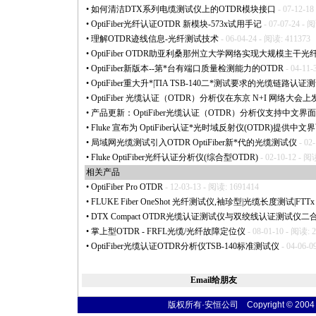
•
如何清洁DTX系列电缆测试仪上的OTDR模块接口
- 07-12-18
•
OptiFiber光纤认证OTDR 新模块-573x试用手记
- 07-07-24 - 
•
理解OTDR迹线信息-光纤测试技术
- 06-04-24 - 阅读: 411373
•
OptiFiber OTDR助亚利桑那州立大学网络实现大规模主干光
•
OptiFiber新版本--第
*
台有端口质量检测能力的OTDR
- 04-11-
•
OptiFiber重大升
*
|TIA TSB-140二
*
测试要求的光缆链路认证测
•
OptiFiber 光缆认证（OTDR）分析仪在东京 N+I 网络大
•
产品更新：OptiFiber光缆认证（OTDR）分析仪支持中文界面
•
Fluke 宣布为 OptiFiber认证
*
光时域反射仪(OTDR)提供中文
•
局域网光缆测试引入OTDR OptiFiber新
*
代的光缆测试仪
- 02
•
Fluke OptiFiber光纤认证分析仪(综合型OTDR)
- 02-10-12 - 阅
相关产品
•
OptiFiber Pro OTDR
- 12-03-13 - 阅读: 1691414
•
FLUKE Fiber OneShot 光纤测试仪,袖珍型|光缆长度测试|FTT
•
DTX Compact OTDR光缆认证测试仪与双绞线认证测试仪二
•
掌上型OTDR - FRFL光缆/光纤故障定位仪
- 08-01-10 - 阅读: 
•
OptiFiber光缆认证OTDR分析仪TSB-140标准测试仪
- 04-06-0
Email给朋友
版权所有·安恒公司 Copyright © 2004 fibe