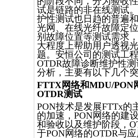
的阶段不同，分为验收
试是链路的非在线测试
护性测试也日趋的普遍和
光网、在线光纤故障定
别故障位置等测试需求
大程度上帮助用户透视
题。安恒公司的测试工
OTDR
故障诊断维护性测
分析，主要有以下几个
FTTX
网络和MDU/PO
OTDR
测试
PON技术是发展FTTx
的加速，PON网络的建
和验收以及维护阶段，
O
于PON网络的
OTDR
与应