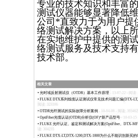
专业的技术知识和丰富
测试仪器能够显著降低
公司
*
直致力于为用户提
络测试解决方案，以上所
在实地维护中提供的测
络测试服务及技术支持
技术部。
相关文章
•
光时域反射测试仪（OTDR）基本工作原理
- 13-07-22 - 阅读:
•
FLUKE DTX系列线缆认证测试仪常见技术问题汇编(DTX-LT,DTX-1
阅读: 323396
•
OTDR光纤测试的实际故障分析案例
- 10-04-08 - 阅读: 393462
•
OptiFiber光缆认证(OTDR)分析仪(OF)
*
新产品型号
- 10-03-15
•
FLUKE 光纤认证、鉴定和测试解决方案(OptiFiber、DTX-MFM2/
读: 304235
•
FLUKE DTX-LT,DTX-1200,DTX-1800为什么不能识别新买