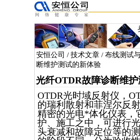
安恒公司
/
技术文章
/
布线测试
断维护测试的新体验
光纤OTDR故障诊断维
OTDR
光时域反射仪，
O
的瑞利散射和菲涅尔反
精密的光电
*
体化仪表，
护、施工之中，可进行
头衰减和故障定位等的