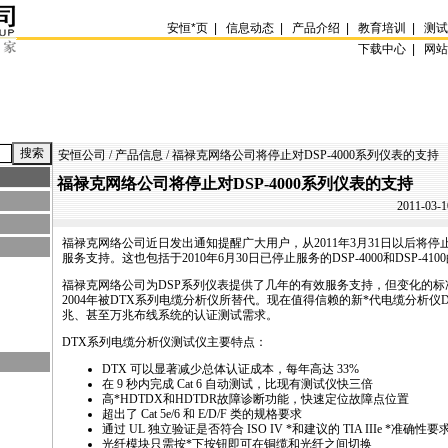
安恒
*
页
|
信息动态
|
产品介绍
|
教育培训
|
测
下载中心 |
网
安恒公司
/
产品信息
/ 福禄克网络公司将停止对DSP-4000系列仪表的支持
福禄克网络公司将停止对DSP-4000系列仪表的支持
2011-03-1
福禄克网络公司近日发出通知提醒广大用户，从2011年3月31日以后将停止对
服务支持。这也包括于2010年6月30日已停止服务的DSP-4000和DSP-4
福禄克网络公司为DSP系列仪表提供了几年的有效服务支持，但变化的
2004年被DTX系列电缆分析仪所替代。现在值得信赖的新
*
代电缆分析仪
兆、甚至万兆布线系统的认证测试需求。
DTX系列电缆分析仪测试仪主要特点：
DTX 可以显著减少总体认证成本，每年高达 33%
在 9 秒内完成 Cat 6 自动测试，比现有测试仪快三倍
高
*
HDTDX和HDTDR故障诊断功能，快速定位故障点位置
超出了 Cat 5e/6 和 E/D/F 类的规格要求
通过 UL 独立验证是否符合 ISO IV
*
和建议的 TIA IIIe
*
准确性要
光纤模块只需按
*
下按钮即可在铜缆和光纤之间切换