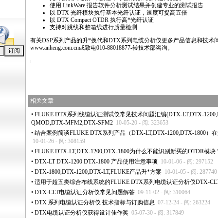
使用 LinkWare 报告软件分析测试结果并创建专业的测试报告
以 DTX 光纤模块执行基本光纤认证，速度可提高五倍
以 DTX Compact OTDR 执行高
*
光纤认证
支持对跳线和整箱线进行质量检测
有关DSP系列产品的升
*
换代和DTX系列电缆分析仪更多产品信息和技术
www.anheng.com.cn
或致电010-88018877-转技术部咨询。
tps://anheng.com.cn/news/html/product_news/2296.html
相关文章
•
FLUKE DTX系列线缆认证测试仪常见技术问题汇编(DTX-LT,DTX-1200,DTX
QMOD,DTX-MFM2,DTX-SFM2
10-05-20 - 阅: 323653
•
结合案例简谈FLUKE DTX系列产品（DTX-LT,DTX-1200,DTX-18
10-01-26 - 阅: 308159
•
FLUKE DTX-LT,DTX-1200,DTX-1800为什么不能识别新买的OTDR模块
•
DTX-LT DTX-1200 DTX-1800 产品使用注意事项
10-01-06 - 阅: 297152
•
DTX-1800,DTX-1200,DTX-LT,FLUKE产品升
*
方案
10-01-05 - 阅: 287740
•
适用于超五类综合布线系统的FLUKE DTX系列电缆认证分析仪DTX-CL
•
DTX-CLT电缆认证分析仪常见问题解答
09-11-02 - 阅: 310064
•
DTX 系列电缆认证分析仪 技术指标与订购信息
07-12-24 - 阅: 263224
•
DTX电缆认证分析仪获得设计佳作奖
05-07-30 - 阅: 317849