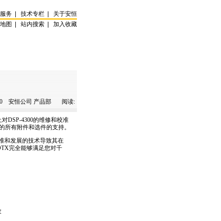
试服务
|
技术专栏
|
关于安恒
站地图
|
站内搜索
|
加入收藏
0
安恒公司 产品部 阅读:
DSP-4300的维修和校准
100的所有附件和选件的支持。
标准和发展的技术导致其在
DTX完全能够满足您对千
求