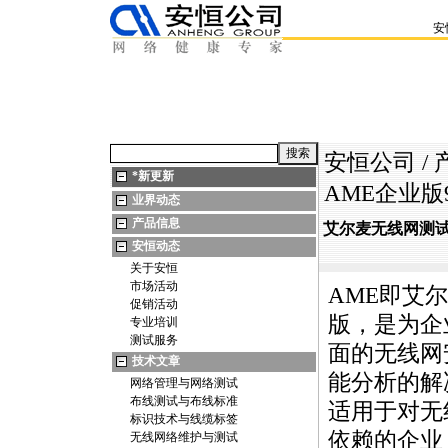
安
安恒公司
/
*
新更新
AME企业版
业界动态
产品信息
艾尔麦无线网测试
安恒动态
关于安恒
市场活动
AME
即艾尔
促销活动
版，是为企
专业培训
测试服务
面的无线网
技术文章
能分析的解
网络管理与网络测试
布线测试与布线标准
适用于对无
标识技术与线缆标签
依赖的企业
无线网络维护与测试