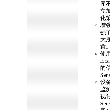
库
立
化
增强
强
大
置
使用
loca
的
Se
设备
监
视
Se