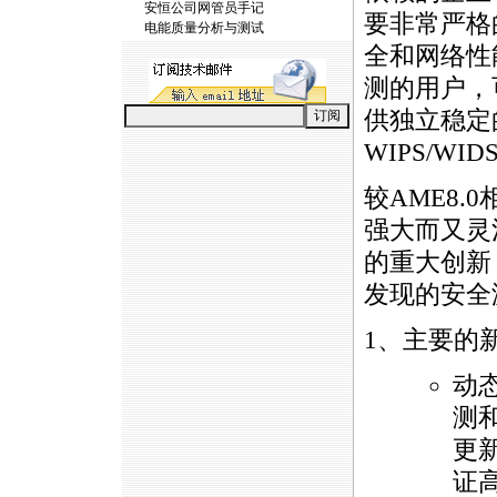
安恒公司网管员手记
要非常严格
电能质量分析与测试
全和网络性
测的用户，
供独立稳定
WIPS/WI
较
AME
8.
强大而又灵
的重大创新
发现的安全
1、主要的
动
测
更
证