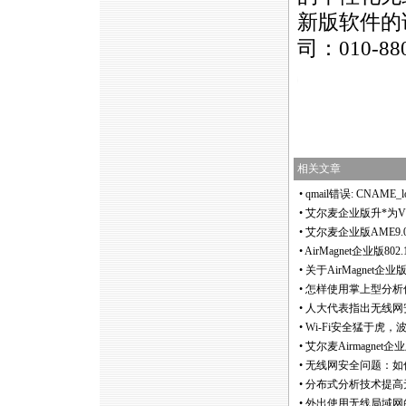
新版软件的
司：010-8
https://anheng.com.cn/news/html/product_news/2242.html
相关文章
•
qmail错误: CNAME_look
•
艾尔麦企业版升
*
为
•
艾尔麦企业版AME9.
•
AirMagnet企业版80
•
关于AirMagnet企业版Enter
•
怎样使用掌上型分析
•
人大代表指出无线网安
•
Wi-Fi安全猛于虎
•
艾尔麦Airmagnet企
•
无线网安全问题：如何
•
分布式分析技术提高
•
外出使用无线局域网