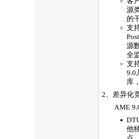
客
源
的
支持
Pos
源
全
支
9
库
2、差异化
AME
9
D
他
点